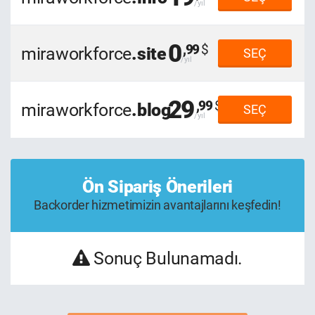
0
,99
miraworkforce
.site
SEÇ
29
,99
miraworkforce
.blog
SEÇ
Ön Sipariş Önerileri
Backorder hizmetimizin avantajlarını keşfedin!
Sonuç Bulunamadı.