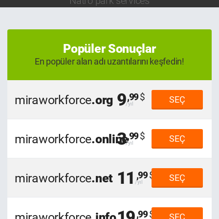
Natro park services
Popüler Sonuçlar
En popüler alan adı uzantılarını keşfedin!
9
,99
miraworkforce
.org
SEÇ
3
,99
miraworkforce
.online
SEÇ
11
,99
miraworkforce
.net
SEÇ
19
,99
miraworkforce
.info
SEÇ